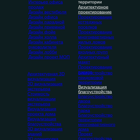
Интерьер офиса
территории
продаж
Архитектурное
Дизайн вестибюля
проектирование
Дизайн офиса
Проектирование
Дизайн парадной
коттеджных
Дизайн приемной
поселков
Дизайн фойе
Проектирование
Дизайн холла
многоквартирных
Дизайн кабинета
жилых домов
руководителя
Проектирование
Дизайн лобби
входных групп
Дизайн проект МОП
Архитектурный
макет
Проектирование
парков
Благоустройство
Архитектурная 3D
придомовой
визуализация
территории
3D визуализация
Визуализация
экстерьера
благоустройства
Стоимость
Благоустройство
визуализации
двора
экстерьера
Благоустройство
Визуализация
парка
проекта дома
Благоустройство
Визуализация
территории
благоустройства
многоквартирного
3D визуализация
дома
зданий
Проект
благоустройства
3D планировка