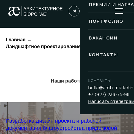
ПРЕМИИ И НАГР
ПОРТФОЛИО
ВАКАНСИИ
Главная
→
Ландшафтное проектирование Нижний Новгород
КОНТАКТЫ
КОНТАКТЫ
Наши работы
hello@arch-marketin
+7 (927) 236-74-96
Написать в телегра
Разработка дизайн проекта и рабочей
документации благоустройства придомовой