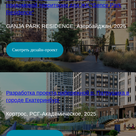
придомовой территории для ЖК "Gence Park
Residence"
GANJA PARK RESIDENCE, Азербайджан, 2025
Смотреть дизайн-проект
Разработка проекта набережной р. Патрушиха в
городе Екатеринбург
Кортрос, РСГ-Академическое, 2025