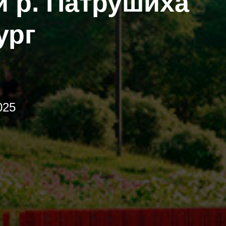
й р. Патрушиха
ург
025