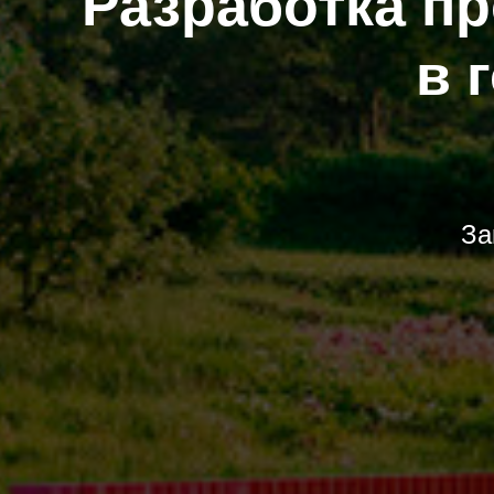
Разработка пр
в 
За