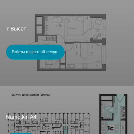
7 Высот
Работы проектной студии
Nametkin A4