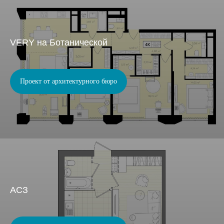
VERY на Ботанической
Проект от архитектурного бюро
АСЗ