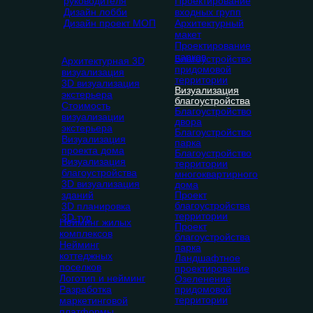
руководителя
Проектирование
Дизайн лобби
входных групп
Дизайн проект МОП
Архитектурный
макет
Проектирование
парков
Благоустройство
Архитектурная 3D
придомовой
визуализация
территории
3D визуализация
Визуализация
экстерьера
благоустройства
Стоимость
Благоустройство
визуализации
двора
экстерьера
Благоустройство
Визуализация
парка
проекта дома
Благоустройство
Визуализация
территории
благоустройства
многоквартирного
3D визуализация
дома
зданий
Проект
благоустройства
3D планировка
территории
3D тур
Нейминг жилых
Проект
комплексов
благоустройства
Нейминг
парка
коттеджных
Ландшафтное
поселков
проектирование
Логотип и нейминг
Озеленение
Разработка
придомовой
территории
маркетинговой
платформы