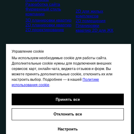
Разработка сайта
Фирменный стиль
2D для жилых
компании
комплексов
3D планировки квартир
2D помещения
2D планировки квартир
Планировки
2D проектирование
квартир 2D для ЖК
Управление cookie
Мы используем необходимые cookie для работы сайта.
Дополнительные cookie нужны для подключения внешних
сервисов: карт, онлайн-чата, виджета отзывов и форм. Вы
О
нас
можете принять дополнительные cookie, отклонить их или
П
ортфолио
настроить выбор. Подробнее — в нашей
Политике
Ц
ены
использования cookie
.
В
акансии
К
онтакты
Принять все
Отклонить все
Политика конфиденциальности
Политика использования cookie
Настроить
Политика обработки персональных данных