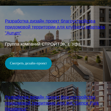
Разработка дизайн проект благоустройства
придомовой территории для клубного квартала
"Aurum"
Группа компаний СТРОЙТЭК, г. Уфа
Смотреть дизайн-проект
Разработка дизайн проект благоустройства
придомовой территории для ЖК "Gence Park
Residence"