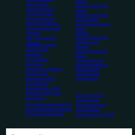
двора
экстерьера
Благоустройство
Визуализация
парка
проекта дома
Благоустройство
Визуализация
территории
благоустройства
многоквартирного
3D визуализация
дома
зданий
Проект
благоустройства
3D планировка
территории
3D тур
Нейминг жилых
Проект
комплексов
благоустройства
Нейминг
парка
коттеджных
Ландшафтное
поселков
проектирование
Логотип и нейминг
Озеленение
Разработка
придомовой
территории
маркетинговой
платформы
Разработка сайта
Фирменный стиль
2D для жилых
компании
комплексов
3D планировки квартир
2D помещения
2D планировки квартир
Планировки
2D проектирование
квартир 2D для ЖК