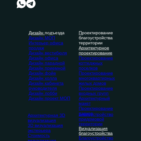
Дизайн
подъезда
П
роектирование
Дизайн МОП
благоустройства
Интерьер офиса
территории
продаж
Архитектурное
Дизайн вестибюля
проектирование
Дизайн офиса
Проектирование
Дизайн парадной
коттеджных
Дизайн приемной
поселков
Дизайн фойе
Проектирование
Дизайн холла
многоквартирных
Дизайн кабинета
жилых домов
руководителя
Проектирование
Дизайн лобби
входных групп
Дизайн проект МОП
Архитектурный
макет
Проектирование
парков
Благоустройство
Архитектурная 3D
придомовой
визуализация
территории
3D визуализация
Визуализация
экстерьера
благоустройства
Стоимость
Благоустройство
визуализации