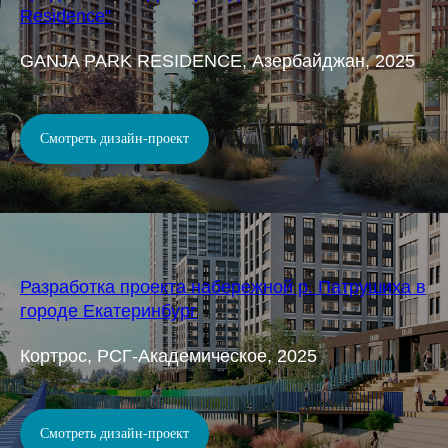
Residence"
GANJA PARK RESIDENCE, Азербайджан, 2025
Смотреть дизайн-проект
Разработка проекта набережной р. Патрушиха в
городе Екатеринбург
Кортрос, РСГ-Академическое, 2025
Смотреть дизайн-проект