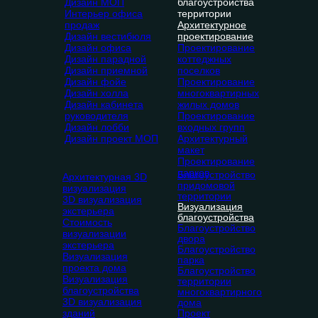
Дизайн МОП
благоустройства
Интерьер офиса
территории
продаж
Архитектурное
Дизайн вестибюля
проектирование
Дизайн офиса
Проектирование
Дизайн парадной
коттеджных
Дизайн приемной
поселков
Дизайн фойе
Проектирование
Дизайн холла
многоквартирных
Дизайн кабинета
жилых домов
руководителя
Проектирование
Дизайн лобби
входных групп
Дизайн проект МОП
Архитектурный
макет
Проектирование
парков
Благоустройство
Архитектурная 3D
придомовой
визуализация
территории
3D визуализация
Визуализация
экстерьера
благоустройства
Стоимость
Благоустройство
визуализации
двора
экстерьера
Благоустройство
Визуализация
парка
проекта дома
Благоустройство
Визуализация
территории
благоустройства
многоквартирного
3D визуализация
дома
зданий
Проект