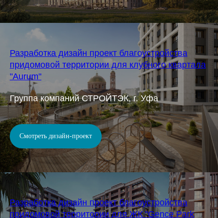
Разработка дизайн проект благоустройства
придомовой территории для клубного квартала
"Aurum"
Группа компаний СТРОЙТЭК, г. Уфа
Смотреть дизайн-проект
Разработка дизайн проект благоустройства
придомовой территории для ЖК "Gence Park