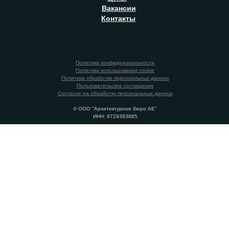
В
акансии
К
онтакты
Политика конфиденциальности
Политика использования cookie
Политика обработки персональных данных
Пользовательское соглашение
Согласие на обработку персональных данных
© ООО "Архитектурное бюро АЕ"
ИНН: 9729393885