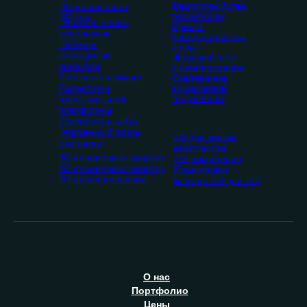
благоустройства
3D планировка
территории
3D тур
Нейминг жилых
Проект
комплексов
благоустройства
Нейминг
парка
коттеджных
Ландшафтное
поселков
проектирование
Логотип и нейминг
Озеленение
Разработка
придомовой
территории
маркетинговой
платформы
Разработка сайта
Фирменный стиль
2D для жилых
компании
комплексов
3D планировки квартир
2D помещения
2D планировки квартир
Планировки
2D проектирование
квартир 2D для ЖК
О
нас
П
ортфолио
Ц
ены