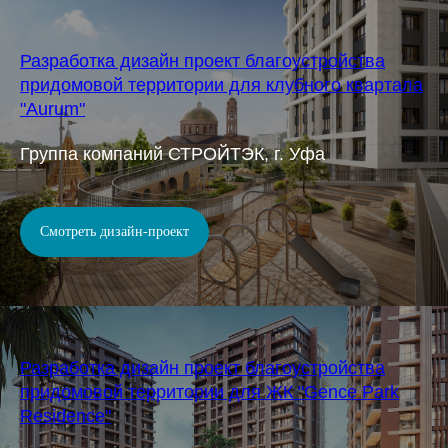
Разработка дизайн проект благоустройства
придомовой территории для клубного квартала
"Aurum"
Группа компаний СТРОЙТЭК, г. Уфа
Смотреть дизайн-проект
Разработка дизайн проект благоустройства
придомовой территории для ЖК "Gence Park
Residence"