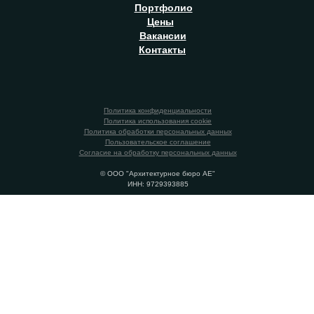
П
ортфолио
Ц
ены
В
акансии
К
онтакты
Политика конфиденциальности
Политика использования cookie
Политика обработки персональных данных
Пользовательское соглашение
Согласие на обработку персональных данных
© ООО "Архитектурное бюро АЕ"
ИНН: 9729393885