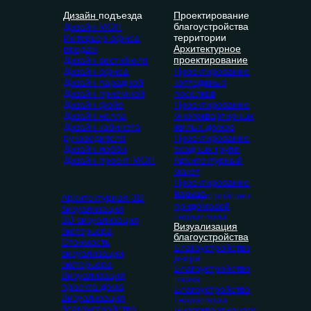
Дизайн
подъезда
П
роектирование
Дизайн МОП
благоустройства
Интерьер офиса
территории
продаж
Архитектурное
Дизайн вестибюля
проектирование
Дизайн офиса
Проектирование
Дизайн парадной
коттеджных
Дизайн приемной
поселков
Дизайн фойе
Проектирование
Дизайн холла
многоквартирных
Дизайн кабинета
жилых домов
руководителя
Проектирование
Дизайн лобби
входных групп
Дизайн проект МОП
Архитектурный
макет
Проектирование
парков
Благоустройство
Архитектурная 3D
придомовой
визуализация
территории
3D визуализация
Визуализация
экстерьера
благоустройства
Стоимость
Благоустройство
визуализации
двора
экстерьера
Благоустройство
Визуализация
парка
проекта дома
Благоустройство
Визуализация
территории
благоустройства
многоквартирного