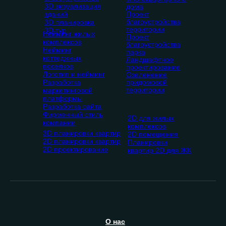
3D визуализация
дома
зданий
Проект
благоустройства
3D планировка
территории
3D тур
Нейминг жилых
Проект
комплексов
благоустройства
Нейминг
парка
коттеджных
Ландшафтное
поселков
проектирование
Логотип и нейминг
Озеленение
Разработка
придомовой
территории
маркетинговой
платформы
Разработка сайта
Фирменный стиль
2D для жилых
компании
комплексов
3D планировки квартир
2D помещения
2D планировки квартир
Планировки
2D проектирование
квартир 2D для ЖК
О
нас