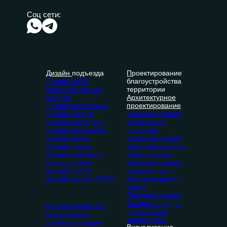
Соц сети:
Дизайн
подъезда
П
роектирование
Дизайн МОП
благоустройства
Интерьер офиса
территории
продаж
Архитектурное
Дизайн вестибюля
проектирование
Дизайн офиса
Проектирование
Дизайн парадной
коттеджных
Дизайн приемной
поселков
Дизайн фойе
Проектирование
Дизайн холла
многоквартирных
Дизайн кабинета
жилых домов
руководителя
Проектирование
Дизайн лобби
входных групп
Дизайн проект МОП
Архитектурный
макет
Проектирование
парков
Благоустройство
Архитектурная 3D
придомовой
визуализация
территории
3D визуализация