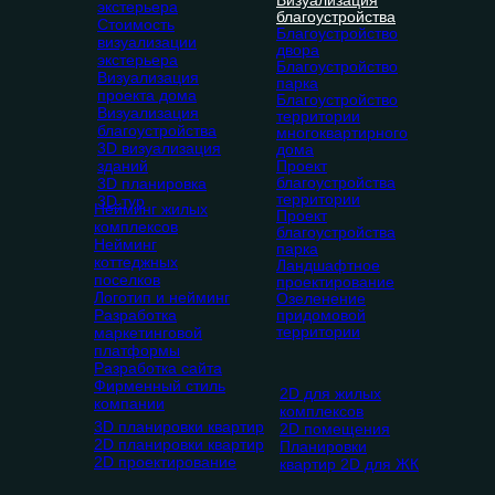
Визуализация
экстерьера
благоустройства
Стоимость
Благоустройство
визуализации
двора
экстерьера
Благоустройство
Визуализация
парка
проекта дома
Благоустройство
Визуализация
территории
благоустройства
многоквартирного
3D визуализация
дома
зданий
Проект
благоустройства
3D планировка
территории
3D тур
Нейминг жилых
Проект
комплексов
благоустройства
Нейминг
парка
коттеджных
Ландшафтное
поселков
проектирование
Логотип и нейминг
Озеленение
Разработка
придомовой
территории
маркетинговой
платформы
Разработка сайта
Фирменный стиль
2D для жилых
компании
комплексов
3D планировки квартир
2D помещения
2D планировки квартир
Планировки
2D проектирование
квартир 2D для ЖК