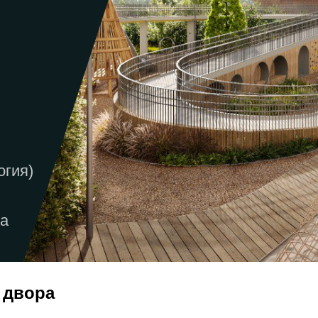
огия)
ва
 двора