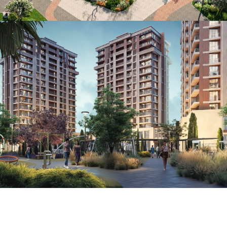
Разработка дизайн проект благоустройства
придомовой территории для ЖК "Gence
Park Residence"
GANJA PARK RESIDENCE, Азербайджан,
2025
Смотреть дизайн-проект