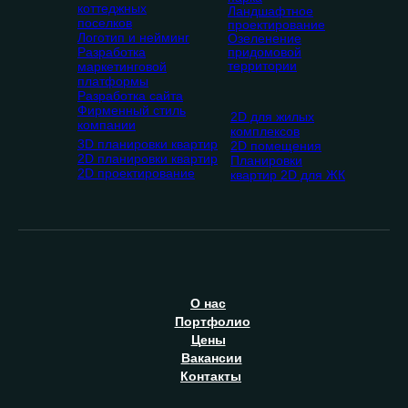
коттеджных
Ландшафтное
поселков
проектирование
Логотип и нейминг
Озеленение
Разработка
придомовой
территории
маркетинговой
платформы
Разработка сайта
Фирменный стиль
2D для жилых
компании
комплексов
3D планировки квартир
2D помещения
2D планировки квартир
Планировки
2D проектирование
квартир 2D для ЖК
О
нас
П
ортфолио
Ц
ены
В
акансии
К
онтакты