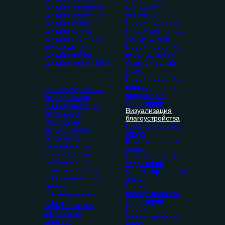
Дизайн парадной
коттеджных
Дизайн приемной
поселков
Дизайн фойе
Проектирование
Дизайн холла
многоквартирных
Дизайн кабинета
жилых домов
руководителя
Проектирование
Дизайн лобби
входных групп
Дизайн проект МОП
Архитектурный
макет
Проектирование
парков
Благоустройство
Архитектурная 3D
придомовой
визуализация
территории
3D визуализация
Визуализация
экстерьера
благоустройства
Стоимость
Благоустройство
визуализации
двора
экстерьера
Благоустройство
Визуализация
парка
проекта дома
Благоустройство
Визуализация
территории
благоустройства
многоквартирного
3D визуализация
дома
зданий
Проект
благоустройства
3D планировка
территории
3D тур
Нейминг жилых
Проект
комплексов
благоустройства
Нейминг
парка