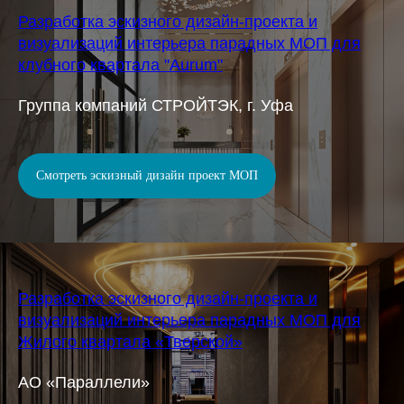
Разработка эскизного дизайн-проекта и
визуализаций интерьера парадных МОП для
клубного квартала "Aurum"
Группа компаний СТРОЙТЭК, г. Уфа
Смотреть эскизный дизайн проект МОП
Разработка эскизного дизайн-проекта и
визуализаций интерьера парадных МОП для
Жилого квартала «Тверской»
АО «Параллели»