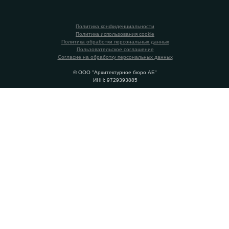
Политика конфиденциальности
Политика использования cookie
Политика обработки персональных данных
Пользовательское соглашение
Согласие на обработку персональных данных
© ООО "Архитектурное бюро АЕ"
ИНН: 9729393885