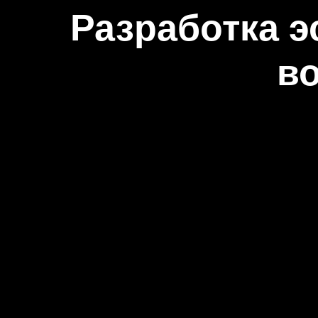
Разработка э
в