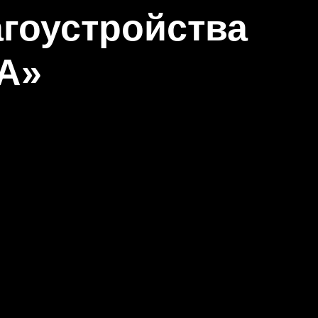
агоустройства
А»