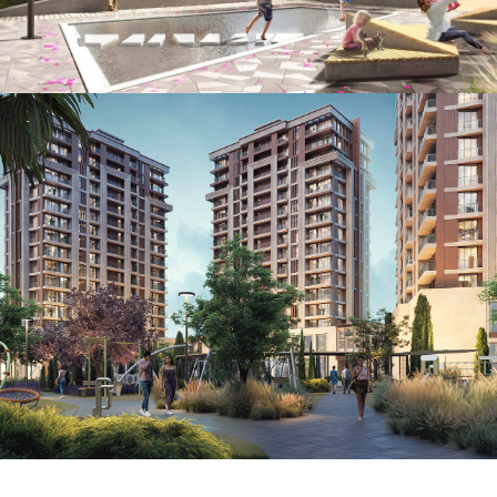
Общество Малышева 73, г. Екатеринбург
Смотреть дизайн-проект
Разработка дизайн проект благоустройства
придомовой территории для ЖК "Gence
Park Residence"
GANJA PARK RESIDENCE, Азербайджан,
2025
Смотреть дизайн-проект