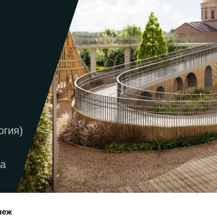
огия)
ва
неж