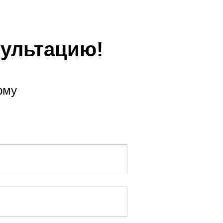
сультацию!
рму