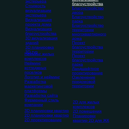
экстерьера
благоустройства
Стоимость
Благоустройство
визуализации
двора
экстерьера
Благоустройство
Визуализация
парка
проекта дома
Благоустройство
Визуализация
территории
благоустройства
многоквартирного
3D визуализация
дома
зданий
Проект
благоустройства
3D планировка
территории
3D тур
Нейминг жилых
Проект
комплексов
благоустройства
Нейминг
парка
коттеджных
Ландшафтное
поселков
проектирование
Логотип и нейминг
Озеленение
Разработка
придомовой
территории
маркетинговой
платформы
Разработка сайта
Фирменный стиль
2D для жилых
компании
комплексов
3D планировки квартир
2D помещения
2D планировки квартир
Планировки
2D проектирование
квартир 2D для ЖК