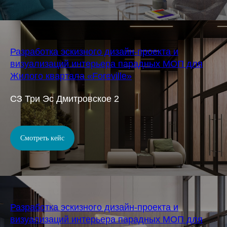
Разработка эскизного дизайн-проекта и
визуализаций интерьера парадных МОП для
Жилого квартала «Foreville»
СЗ Три Эс Дмитровское 2
Смотреть кейс
Разработка эскизного дизайн-проекта и
визуализаций интерьера парадных МОП для