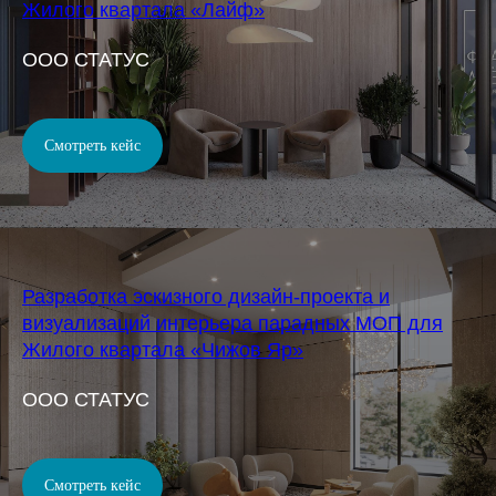
Жилого квартала «Лайф»
OOO СТАТУС
Смотреть кейс
Разработка эскизного дизайн-проекта и
визуализаций интерьера парадных МОП для
Жилого квартала «Чижов Яр»
OOO СТАТУС
Смотреть кейс