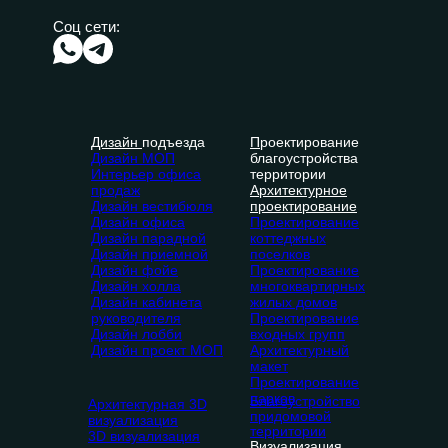
Соц сети:
Дизайн
подъезда
П
роектирование
Дизайн МОП
благоустройства
Интерьер офиса
территории
продаж
Архитектурное
Дизайн вестибюля
проектирование
Дизайн офиса
Проектирование
Дизайн парадной
коттеджных
Дизайн приемной
поселков
Дизайн фойе
Проектирование
Дизайн холла
многоквартирных
Дизайн кабинета
жилых домов
руководителя
Проектирование
Дизайн лобби
входных групп
Дизайн проект МОП
Архитектурный
макет
Проектирование
парков
Благоустройство
Архитектурная 3D
придомовой
визуализация
территории
3D визуализация
Визуализация