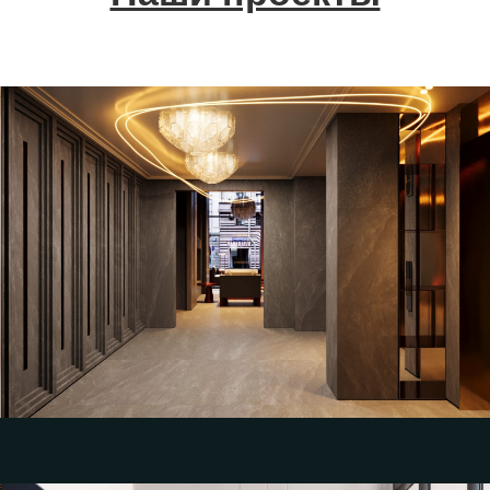
Разработка эскизного дизайн-проекта и
визуализаций интерьера парадных МОП
для Жилого квартала «Тверской»
АО «Параллели»
Смотреть кейс