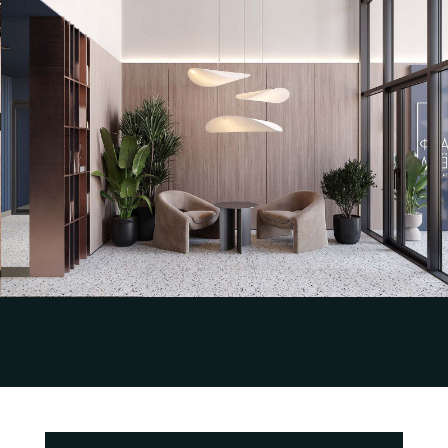
Разработка эскизного дизайн-проекта и
визуализаций интерьера парадных МОП
для Жилого квартала «Лайф»
OOO СТАТУС
Смотреть кейс