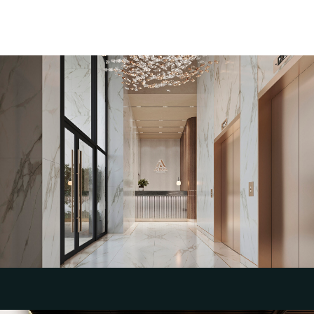
Разработка эскизного дизайн-проекта и
визуализаций интерьера парадных МОП
для клубного квартала "Aurum"
Группа компаний СТРОЙТЭК, г. Уфа
Смотреть эскизный дизайн проект МОП