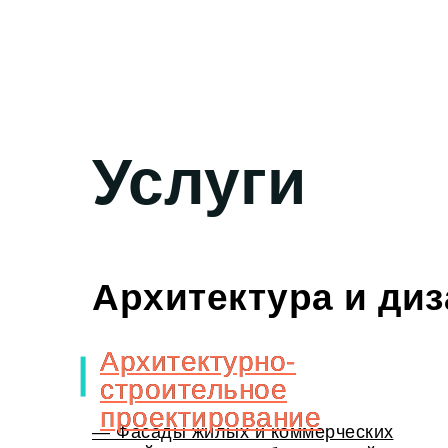
Услуги
Архитектура и ди
Архитектурно-
Архитектурно-
строительное
строительное
проектирование
проектирование
— Фасады жилых и коммерческих