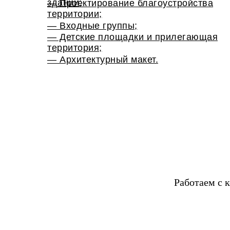
зданий;
— Проектирование благоустройства
территории;
— Входные группы;
— Детские площадки и прилегающая
территория;
— Архитектурный макет.
Работаем с 