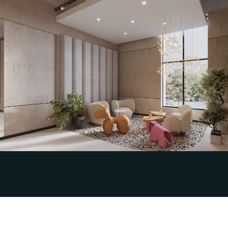
Разработка эскизного дизайн-проекта и
визуализаций интерьера парадных МОП
для Жилого квартала «Чижов Яр»
OOO СТАТУС
Смотреть кейс