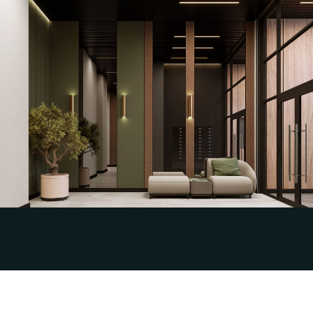
Разработка эскизного дизайн-проекта и
визуализаций интерьера парадных МОП
для Жилого квартала «Foreville»
СЗ Три Эс Дмитровское 2
Смотреть кейс