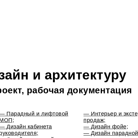
зайн и архитектуру
роект, рабочая документация
— Парадный и лифтовой
— Интерьер и экст
МОП;
продаж;
— Дизайн кабинета
— Дизайн фойе;
руководителя;
— Дизайн парадной