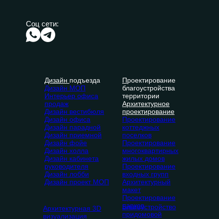
Соц сети:
Дизайн
подъезда
П
роектирование
Дизайн МОП
благоустройства
Интерьер офиса
территории
продаж
Архитектурное
Дизайн вестибюля
проектирование
Дизайн офиса
Проектирование
Дизайн парадной
коттеджных
Дизайн приемной
поселков
Дизайн фойе
Проектирование
Дизайн холла
многоквартирных
Дизайн кабинета
жилых домов
руководителя
Проектирование
Дизайн лобби
входных групп
Дизайн проект МОП
Архитектурный
макет
Проектирование
парков
Благоустройство
Архитектурная 3D
придомовой
визуализация