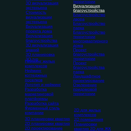
территории
3D визуализация
Визуализация
экстерьера
благоустройства
Стоимость
Благоустройство
визуализации
двора
экстерьера
Благоустройство
Визуализация
парка
проекта дома
Благоустройство
Визуализация
территории
благоустройства
многоквартирного
3D визуализация
дома
зданий
Проект
благоустройства
3D планировка
территории
3D тур
Нейминг жилых
Проект
комплексов
благоустройства
Нейминг
парка
коттеджных
Ландшафтное
поселков
проектирование
Логотип и нейминг
Озеленение
Разработка
придомовой
территории
маркетинговой
платформы
Разработка сайта
Фирменный стиль
2D для жилых
компании
комплексов
3D планировки квартир
2D помещения
2D планировки квартир
Планировки
2D проектирование
квартир 2D для ЖК