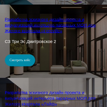
Разработка эскизного дизайн-проекта и
визуализаций интерьера парадных МОП для
Жилого квартала «Foreville»
СЗ Три Эс Дмитровское 2
Смотреть кейс
Разработка эскизного дизайн-проекта и
визуализаций интерьера парадных МОП для
Жилого квартала «Лайф»