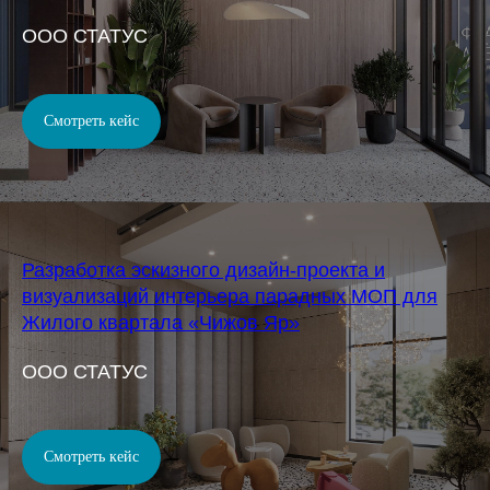
OOO СТАТУС
Смотреть кейс
Разработка эскизного дизайн-проекта и
визуализаций интерьера парадных МОП для
Жилого квартала «Чижов Яр»
OOO СТАТУС
Смотреть кейс