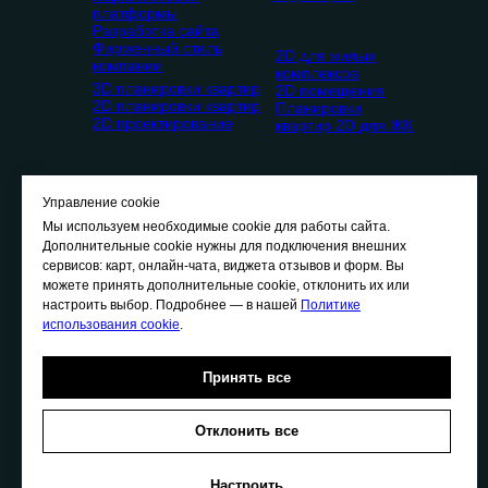
платформы
Разработка сайта
Фирменный стиль
2D для жилых
компании
комплексов
3D планировки квартир
2D помещения
2D планировки квартир
Планировки
2D проектирование
квартир 2D для ЖК
Управление cookie
Мы используем необходимые cookie для работы сайта.
Дополнительные cookie нужны для подключения внешних
сервисов: карт, онлайн-чата, виджета отзывов и форм. Вы
О
нас
можете принять дополнительные cookie, отклонить их или
П
ортфолио
настроить выбор. Подробнее — в нашей
Политике
Ц
ены
использования cookie
.
В
акансии
К
онтакты
Принять все
Отклонить все
Политика конфиденциальности
Политика использования cookie
Настроить