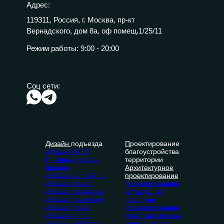
Адрес:
119311, Россия, г. Москва, пр-кт
Вернадского, дом 8а, оф помещ.1/25/11
Режим работы:
9:00 - 20:00
Соц сети:
Дизайн
подъезда
П
роектирование
Дизайн МОП
благоустройства
Интерьер офиса
территории
продаж
Архитектурное
Дизайн вестибюля
проектирование
Дизайн офиса
Проектирование
Дизайн парадной
коттеджных
Дизайн приемной
поселков
Дизайн фойе
Проектирование
Дизайн холла
многоквартирных
Дизайн кабинета
жилых домов