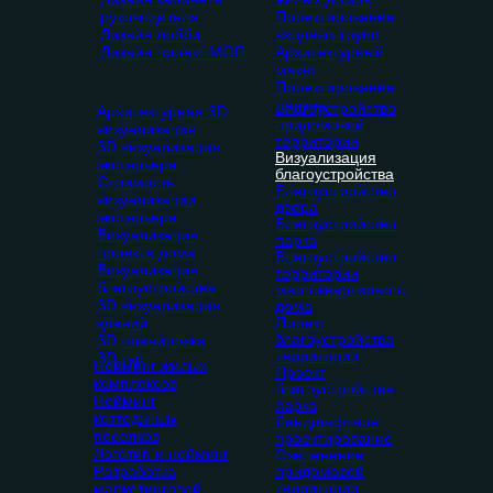
руководителя
Проектирование
Дизайн лобби
входных групп
Дизайн проект МОП
Архитектурный
макет
Проектирование
парков
Благоустройство
Архитектурная 3D
придомовой
визуализация
территории
3D визуализация
Визуализация
экстерьера
благоустройства
Стоимость
Благоустройство
визуализации
двора
экстерьера
Благоустройство
Визуализация
парка
проекта дома
Благоустройство
Визуализация
территории
благоустройства
многоквартирного
3D визуализация
дома
зданий
Проект
благоустройства
3D планировка
территории
3D тур
Нейминг жилых
Проект
комплексов
благоустройства
Нейминг
парка
коттеджных
Ландшафтное
поселков
проектирование
Логотип и нейминг
Озеленение
Разработка
придомовой
территории
маркетинговой