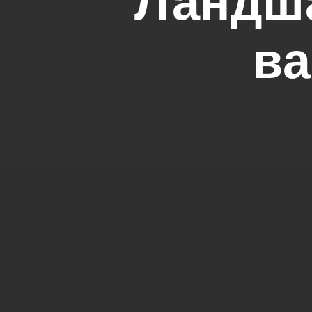
Ландш
ва