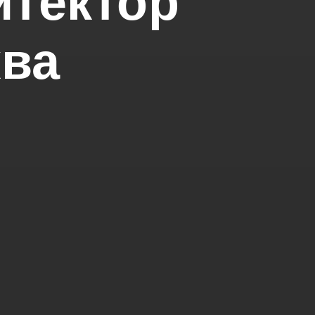
тектор
ква