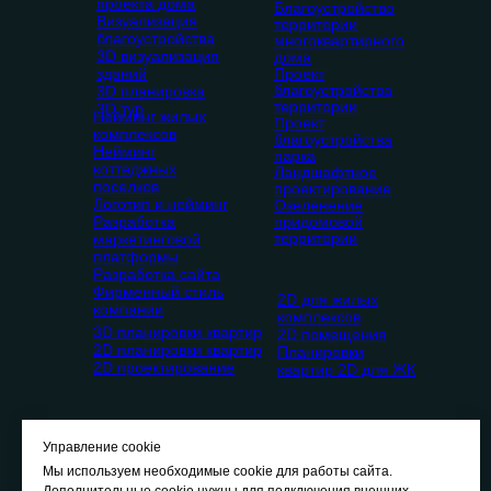
проекта дома
Благоустройство
Визуализация
территории
благоустройства
многоквартирного
3D визуализация
дома
зданий
Проект
благоустройства
3D планировка
территории
3D тур
Нейминг жилых
Проект
комплексов
благоустройства
Нейминг
парка
коттеджных
Ландшафтное
поселков
проектирование
Логотип и нейминг
Озеленение
Разработка
придомовой
территории
маркетинговой
платформы
Разработка сайта
Фирменный стиль
2D для жилых
компании
комплексов
3D планировки квартир
2D помещения
2D планировки квартир
Планировки
2D проектирование
квартир 2D для ЖК
Управление cookie
Мы используем необходимые cookie для работы сайта.
Дополнительные cookie нужны для подключения внешних