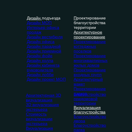
Дизайн
подъезда
П
роектирование
Дизайн МОП
благоустройства
Интерьер офиса
территории
продаж
Архитектурное
Дизайн вестибюля
проектирование
Дизайн офиса
Проектирование
Дизайн парадной
коттеджных
Дизайн приемной
поселков
Дизайн фойе
Проектирование
Дизайн холла
многоквартирных
Дизайн кабинета
жилых домов
руководителя
Проектирование
Дизайн лобби
входных групп
Дизайн проект МОП
Архитектурный
макет
Проектирование
парков
Благоустройство
Архитектурная 3D
придомовой
визуализация
территории
3D визуализация
Визуализация
экстерьера
благоустройства
Стоимость
Благоустройство
визуализации
двора
экстерьера
Благоустройство
Визуализация
парка