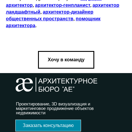
архитектор
,
архитектор-генпланист
,
архитектор
ландшафтный
,
архитектор-дизайнер
общественных пространств
,
помощник
архитектора
.
Хочу в команду
Проектирование, 3D визуализация и
маркетинговое продвижение объектов
недвижимости
Заказать консультацию