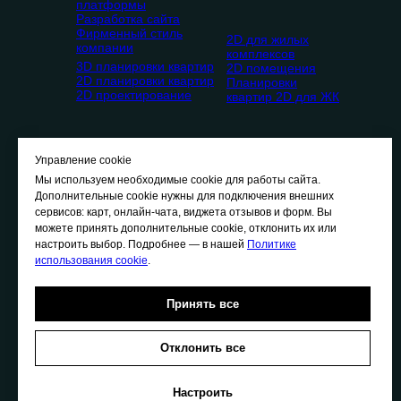
платформы
Разработка сайта
Фирменный стиль
2D для жилых
компании
комплексов
3D планировки квартир
2D помещения
2D планировки квартир
Планировки
2D проектирование
квартир 2D для ЖК
Управление cookie
Мы используем необходимые cookie для работы сайта.
Дополнительные cookie нужны для подключения внешних
сервисов: карт, онлайн-чата, виджета отзывов и форм. Вы
О
нас
можете принять дополнительные cookie, отклонить их или
П
ортфолио
настроить выбор. Подробнее — в нашей
Политике
Ц
ены
использования cookie
.
В
акансии
К
онтакты
Принять все
Отклонить все
Политика конфиденциальности
Политика использования cookie
Настроить
Политика обработки персональных данных