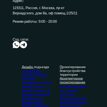
Адрес:
119311, Россия, г. Москва, пр-кт
Вернадского, дом 8а, оф помещ.1/25/11
Режим работы:
9:00 - 20:00
Соц сети:
Дизайн
подъезда
П
роектирование
Дизайн МОП
благоустройства
Интерьер офиса
территории
продаж
Архитектурное
Дизайн вестибюля
проектирование
Дизайн офиса
Проектирование
Дизайн парадной
коттеджных
Дизайн приемной
поселков
Дизайн фойе
Проектирование
Дизайн холла
многоквартирных
Дизайн кабинета
жилых домов