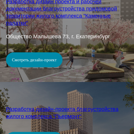
Разработка дизайн проекта и рабочей
документации благоустройства придомовой
территории жилого комплекса "Каменные
палатки"
Общество Малышева 73, г. Екатеринбург
Смотреть дизайн-проект
Разработка дизайн-проекта благоустройства
жилого комплекса "Пьермонт"