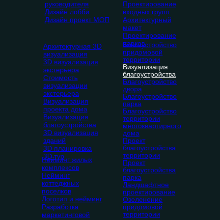
руководителя
Проектирование
Дизайн лобби
входных групп
Дизайн проект МОП
Архитектурный
макет
Проектирование
парков
Благоустройство
Архитектурная 3D
придомовой
визуализация
территории
3D визуализация
Визуализация
экстерьера
благоустройства
Стоимость
Благоустройство
визуализации
двора
экстерьера
Благоустройство
Визуализация
парка
проекта дома
Благоустройство
Визуализация
территории
благоустройства
многоквартирного
3D визуализация
дома
зданий
Проект
благоустройства
3D планировка
территории
3D тур
Нейминг жилых
Проект
комплексов
благоустройства
Нейминг
парка
коттеджных
Ландшафтное
поселков
проектирование
Логотип и нейминг
Озеленение
Разработка
придомовой
территории
маркетинговой