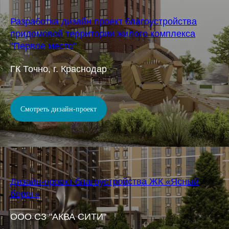
Разработка дизайн проект благоустройства
придомовой территории жилого комплекса
"Первое место"
ГК Точно, г. Краснодар
Смотреть дизайн-проект
Дизайн-проект благоустройства ЖК «Ясный
берег»
ООО СЗ "АКВА СИТИ"