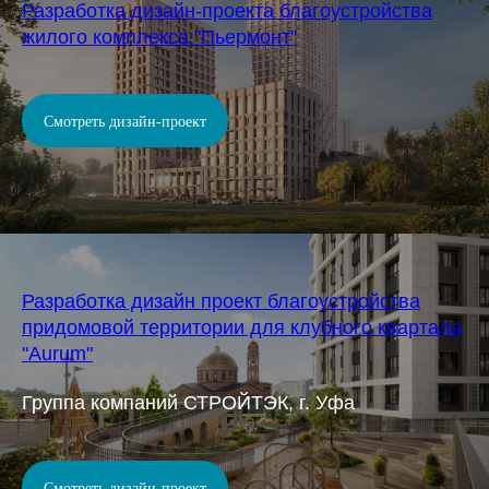
Разработка дизайн-проекта благоустройства
жилого комплекса "Пьермонт"
Смотреть дизайн-проект
Разработка дизайн проект благоустройства
придомовой территории для клубного квартала
"Aurum"
Группа компаний СТРОЙТЭК, г. Уфа
Смотреть дизайн-проект