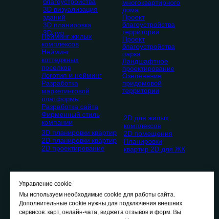
благоустройства
многоквартирного
3D визуализация
дома
зданий
Проект
благоустройства
3D планировка
территории
3D тур
Нейминг жилых
Проект
комплексов
благоустройства
Нейминг
парка
коттеджных
Ландшафтное
поселков
проектирование
Логотип и нейминг
Озеленение
Разработка
придомовой
территории
маркетинговой
платформы
Разработка сайта
Фирменный стиль
2D для жилых
компании
комплексов
3D планировки квартир
2D помещения
2D планировки квартир
Планировки
2D проектирование
квартир 2D для ЖК
Управление cookie
Мы используем необходимые cookie для работы сайта.
Дополнительные cookie нужны для подключения внешних
сервисов: карт, онлайн-чата, виджета отзывов и форм. Вы
О
нас