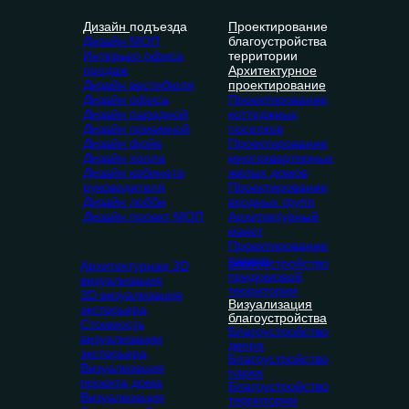
Дизайн
подъезда
П
роектирование
Дизайн МОП
благоустройства
Интерьер офиса
территории
продаж
Архитектурное
Дизайн вестибюля
проектирование
Дизайн офиса
Проектирование
Дизайн парадной
коттеджных
Дизайн приемной
поселков
Дизайн фойе
Проектирование
Дизайн холла
многоквартирных
Дизайн кабинета
жилых домов
руководителя
Проектирование
Дизайн лобби
входных групп
Дизайн проект МОП
Архитектурный
макет
Проектирование
парков
Благоустройство
Архитектурная 3D
придомовой
визуализация
территории
3D визуализация
Визуализация
экстерьера
благоустройства
Стоимость
Благоустройство
визуализации
двора
экстерьера
Благоустройство
Визуализация
парка
проекта дома
Благоустройство
Визуализация
территории