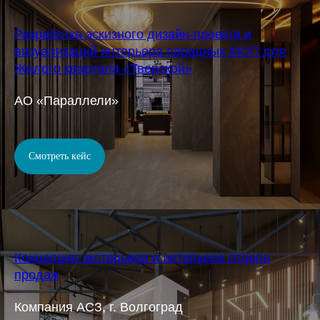
Разработка эскизного дизайн-проекта и
визуализаций интерьера парадных МОП для
Жилого квартала «Тверской»
АО «Параллели»
Смотреть кейс
Концепция экстерьера и интерьера отдела
продаж
Компания АСЗ, г. Волгоград