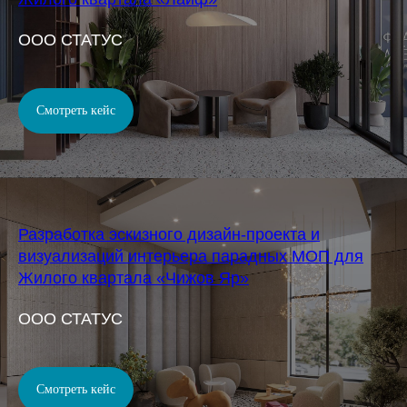
OOO СТАТУС
Смотреть кейс
Разработка эскизного дизайн-проекта и
визуализаций интерьера парадных МОП для
Жилого квартала «Чижов Яр»
OOO СТАТУС
Смотреть кейс