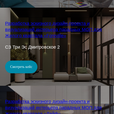
Разработка эскизного дизайн-проекта и
визуализаций интерьера парадных МОП для
Жилого квартала «Foreville»
СЗ Три Эс Дмитровское 2
Смотреть кейс
Разработка эскизного дизайн-проекта и
визуализаций интерьера парадных МОП для
Жилого квартала «Лайф»