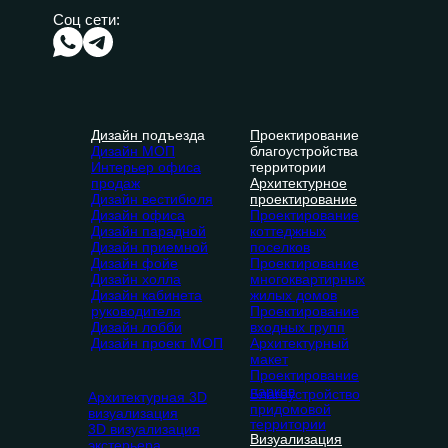
Соц сети:
Дизайн
подъезда
П
роектирование
Дизайн МОП
благоустройства
Интерьер офиса
территории
продаж
Архитектурное
Дизайн вестибюля
проектирование
Дизайн офиса
Проектирование
Дизайн парадной
коттеджных
Дизайн приемной
поселков
Дизайн фойе
Проектирование
Дизайн холла
многоквартирных
Дизайн кабинета
жилых домов
руководителя
Проектирование
Дизайн лобби
входных групп
Дизайн проект МОП
Архитектурный
макет
Проектирование
парков
Благоустройство
Архитектурная 3D
придомовой
визуализация
территории
3D визуализация
Визуализация
экстерьера