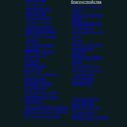
благоустройства
Стоимость
Благоустройство
визуализации
двора
экстерьера
Благоустройство
Визуализация
парка
проекта дома
Благоустройство
Визуализация
территории
благоустройства
многоквартирного
3D визуализация
дома
зданий
Проект
благоустройства
3D планировка
территории
3D тур
Нейминг жилых
Проект
комплексов
благоустройства
Нейминг
парка
коттеджных
Ландшафтное
поселков
проектирование
Логотип и нейминг
Озеленение
Разработка
придомовой
территории
маркетинговой
платформы
Разработка сайта
Фирменный стиль
2D для жилых
компании
комплексов
3D планировки квартир
2D помещения
2D планировки квартир
Планировки
2D проектирование
квартир 2D для ЖК