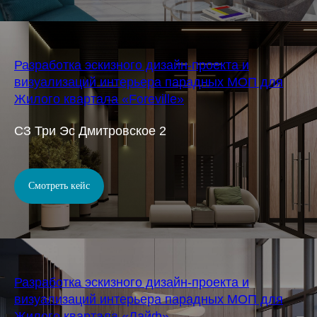
Разработка эскизного дизайн-проекта и
визуализаций интерьера парадных МОП для
Жилого квартала «Foreville»
СЗ Три Эс Дмитровское 2
Смотреть кейс
Разработка эскизного дизайн-проекта и
визуализаций интерьера парадных МОП для
Жилого квартала «Лайф»