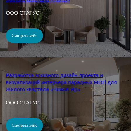
OOO СТАТУС
Смотреть кейс
Разработка эскизного дизайн-проекта и
визуализаций интерьера парадных МОП для
Жилого квартала «Чижов Яр»
OOO СТАТУС
Смотреть кейс