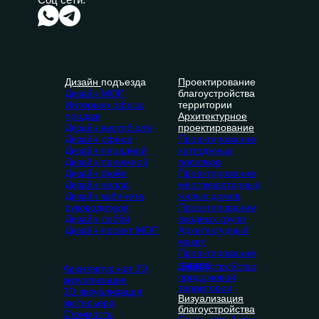
Дизайн
подъезда
П
роектирование
Дизайн МОП
благоустройства
Интерьер офиса
территории
продаж
Архитектурное
Дизайн вестибюля
проектирование
Дизайн офиса
Проектирование
Дизайн парадной
коттеджных
Дизайн приемной
поселков
Дизайн фойе
Проектирование
Дизайн холла
многоквартирных
Дизайн кабинета
жилых домов
руководителя
Проектирование
Дизайн лобби
входных групп
Дизайн проект МОП
Архитектурный
макет
Проектирование
парков
Благоустройство
Архитектурная 3D
придомовой
визуализация
территории
3D визуализация
Визуализация
экстерьера
благоустройства
Стоимость