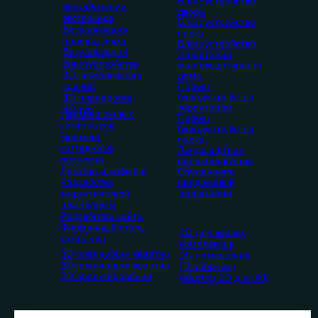
Благоустройство
визуализации
двора
экстерьера
Благоустройство
Визуализация
парка
проекта дома
Благоустройство
Визуализация
территории
благоустройства
многоквартирного
3D визуализация
дома
зданий
Проект
благоустройства
3D планировка
территории
3D тур
Нейминг жилых
Проект
комплексов
благоустройства
Нейминг
парка
коттеджных
Ландшафтное
поселков
проектирование
Логотип и нейминг
Озеленение
Разработка
придомовой
территории
маркетинговой
платформы
Разработка сайта
Фирменный стиль
2D для жилых
компании
комплексов
3D планировки квартир
2D помещения
2D планировки квартир
Планировки
2D проектирование
квартир 2D для ЖК