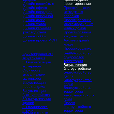
Дизайн вестибюля
проектирование
Дизайн офиса
Проектирование
Дизайн парадной
коттеджных
Дизайн приемной
поселков
Дизайн фойе
Проектирование
Дизайн холла
многоквартирных
Дизайн кабинета
жилых домов
руководителя
Проектирование
Дизайн лобби
входных групп
Дизайн проект МОП
Архитектурный
макет
Проектирование
парков
Благоустройство
Архитектурная 3D
придомовой
визуализация
территории
3D визуализация
Визуализация
экстерьера
благоустройства
Стоимость
Благоустройство
визуализации
двора
экстерьера
Благоустройство
Визуализация
парка
проекта дома
Благоустройство
Визуализация
территории
благоустройства
многоквартирного
3D визуализация
дома
зданий
Проект
благоустройства
3D планировка
территории
3D тур
Нейминг жилых