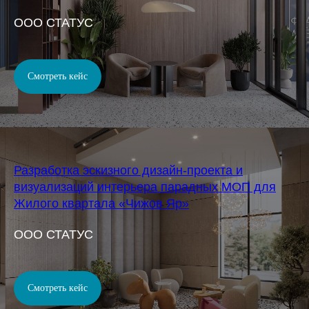
OOO СТАТУС
Смотреть кейс
Разработка эскизного дизайн-проекта и
визуализаций интерьера парадных МОП для
Жилого квартала «Чижов Яр»
OOO СТАТУС
Смотреть кейс