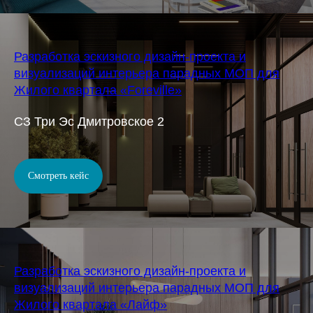
Разработка эскизного дизайн-проекта и
визуализаций интерьера парадных МОП для
Жилого квартала «Foreville»
СЗ Три Эс Дмитровское 2
Смотреть кейс
Разработка эскизного дизайн-проекта и
визуализаций интерьера парадных МОП для
Жилого квартала «Лайф»