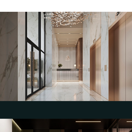
Разработка эскизного дизайн-проекта и
визуализаций интерьера парадных МОП
для клубного квартала "Aurum"
Группа компаний СТРОЙТЭК, г. Уфа
Смотреть эскизный дизайн проект МОП