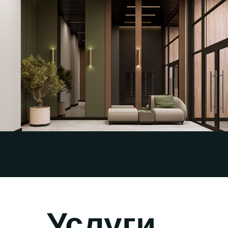
Разработка эскизного дизайн-проекта и
визуализаций интерьера парадных МОП
для Жилого квартала «Foreville»
СЗ Три Эс Дмитровское 2
Смотреть кейс
Услуги