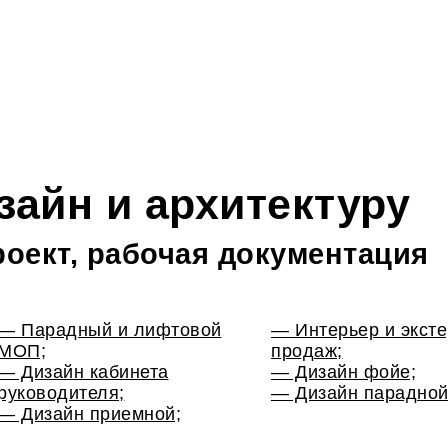
зайн и архитектуру
роект, рабочая документация
— Парадный и лифтовой
— Интерьер и экст
МОП;
продаж;
— Дизайн кабинета
— Дизайн фойе;
руководителя;
— Дизайн парадной
— Дизайн приемной;