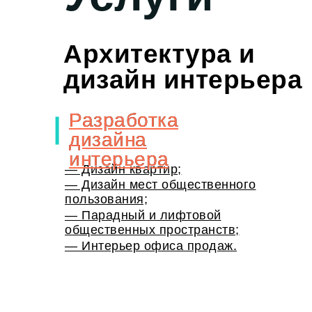
Архитектура и
дизайн интерьера
Разработка
Разработка
дизайна
дизайна
интерьера
интерьера
— Дизайн квартир;
— Дизайн мест общественного
пользования;
— Парадный и лифтовой
общественных пространств;
— Интерьер офиса продаж.