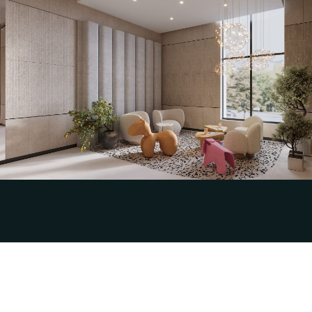
Разработка эскизного дизайн-проекта и
визуализаций интерьера парадных МОП
для Жилого квартала «Чижов Яр»
OOO СТАТУС
Смотреть кейс