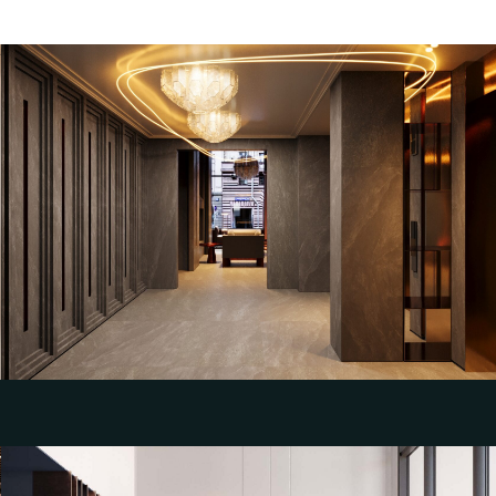
Разработка эскизного дизайн-проекта и
визуализаций интерьера парадных МОП
для Жилого квартала «Тверской»
АО «Параллели»
Смотреть кейс