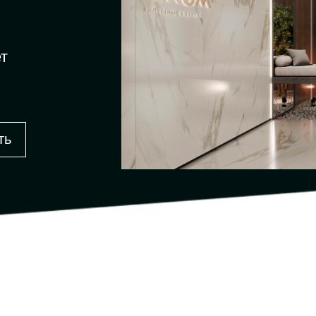
ет
ть