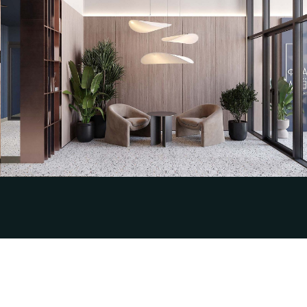
Разработка эскизного дизайн-проекта и
визуализаций интерьера парадных МОП
для Жилого квартала «Лайф»
OOO СТАТУС
Смотреть кейс