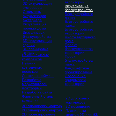
территории
3D визуализация
Визуализация
экстерьера
благоустройства
Стоимость
Благоустройство
визуализации
двора
экстерьера
Благоустройство
Визуализация
парка
проекта дома
Благоустройство
Визуализация
территории
благоустройства
многоквартирного
3D визуализация
дома
зданий
Проект
благоустройства
3D планировка
территории
3D тур
Нейминг жилых
Проект
комплексов
благоустройства
Нейминг
парка
коттеджных
Ландшафтное
поселков
проектирование
Логотип и нейминг
Озеленение
Разработка
придомовой
территории
маркетинговой
платформы
Разработка сайта
Фирменный стиль
2D для жилых
компании
комплексов
3D планировки квартир
2D помещения
2D планировки квартир
Планировки
2D проектирование
квартир 2D для ЖК