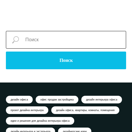
Поиск
дизайн офиса
офис продаж застройщика
дизайн интерьера офиса
проект дизайна интерьера
дизайн офиса, квартиры, комнаты, помещения
идеи и решения для дизайна интерьера офиса
дизайн интерьера и экстерьера
дизайнерские идеи