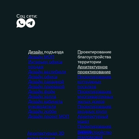
Соц сети:
Дизайн
подъезда
П
роектирование
Дизайн МОП
благоустройства
Интерьер офиса
территории
продаж
Архитектурное
Дизайн вестибюля
проектирование
Дизайн офиса
Проектирование
Дизайн парадной
коттеджных
Дизайн приемной
поселков
Дизайн фойе
Проектирование
Дизайн холла
многоквартирных
Дизайн кабинета
жилых домов
руководителя
Проектирование
Дизайн лобби
входных групп
Дизайн проект МОП
Архитектурный
макет
Проектирование
парков
Благоустройство
Архитектурная 3D
придомовой
визуализация