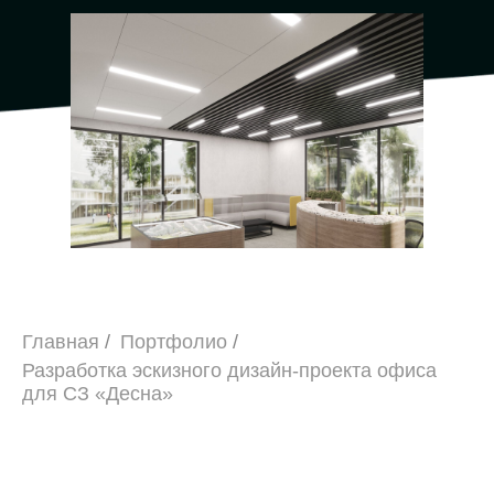
Главная
/
Портфолио
/
Разработка эскизного дизайн-проекта офиса
для СЗ «Десна»