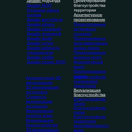
Дизайн
подъезда
П
роектирование
Дизайн МОП
благоустройства
Интерьер офиса
территории
продаж
Архитектурное
Дизайн вестибюля
проектирование
Дизайн офиса
Проектирование
Дизайн парадной
коттеджных
Дизайн приемной
поселков
Дизайн фойе
Проектирование
Дизайн холла
многоквартирных
Дизайн кабинета
жилых домов
руководителя
Проектирование
Дизайн лобби
входных групп
Дизайн проект МОП
Архитектурный
макет
Проектирование
парков
Благоустройство
Архитектурная 3D
придомовой
визуализация
территории
3D визуализация
Визуализация
экстерьера
благоустройства
Стоимость
Благоустройство
визуализации
двора
экстерьера
Благоустройство
Визуализация
парка
проекта дома
Благоустройство
Визуализация
территории
благоустройства
многоквартирного
3D визуализация
дома