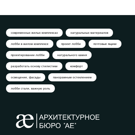
современных жилых комплексах
натуральных материалов
лобби в жилом комплексе
проект лобби
почтовые ящики
проектировании лобби
натурального камня
разработать основу стилистики
комфорт
освещение, фасады
панорамным остеклением
лобби стали, важную роль