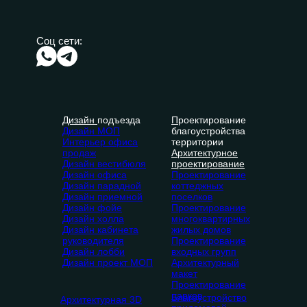
Соц сети:
Дизайн
подъезда
П
роектирование
Дизайн МОП
благоустройства
Интерьер офиса
территории
продаж
Архитектурное
Дизайн вестибюля
проектирование
Дизайн офиса
Проектирование
Дизайн парадной
коттеджных
Дизайн приемной
поселков
Дизайн фойе
Проектирование
Дизайн холла
многоквартирных
Дизайн кабинета
жилых домов
руководителя
Проектирование
Дизайн лобби
входных групп
Дизайн проект МОП
Архитектурный
макет
Проектирование
парков
Благоустройство
Архитектурная 3D