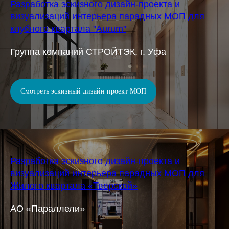
Разработка эскизного дизайн-проекта и
визуализаций интерьера парадных МОП для
клубного квартала "Aurum"
Группа компаний СТРОЙТЭК, г. Уфа
Смотреть эскизный дизайн проект МОП
Разработка эскизного дизайн-проекта и
визуализаций интерьера парадных МОП для
Жилого квартала «Тверской»
АО «Параллели»