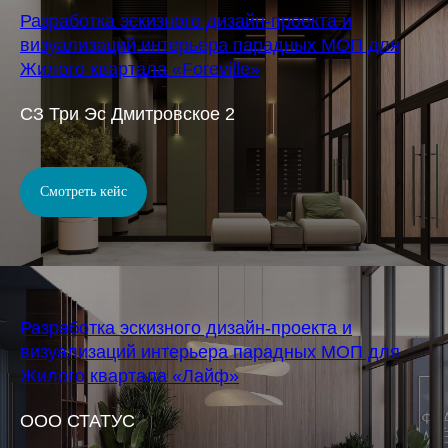
Разработка эскизного дизайн-проекта и
визуализаций интерьера парадных МОП для
Жилого квартала «Foreville»
СЗ Три Эс Дмитровское 2
Смотреть кейс
Разработка эскизного дизайн-проекта и
визуализаций интерьера парадных МОП для
Жилого квартала «Лайф»
OOO СТАТУС