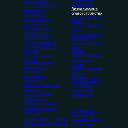
придомовой
визуализация
территории
3D визуализация
Визуализация
экстерьера
благоустройства
Стоимость
Благоустройство
визуализации
двора
экстерьера
Благоустройство
Визуализация
парка
проекта дома
Благоустройство
Визуализация
территории
благоустройства
многоквартирного
3D визуализация
дома
зданий
Проект
благоустройства
3D планировка
территории
3D тур
Нейминг жилых
Проект
комплексов
благоустройства
Нейминг
парка
коттеджных
Ландшафтное
поселков
проектирование
Логотип и нейминг
Озеленение
Разработка
придомовой
территории
маркетинговой
платформы
Разработка сайта
Фирменный стиль
2D для жилых
компании
комплексов
3D планировки квартир
2D помещения
2D планировки квартир
Планировки