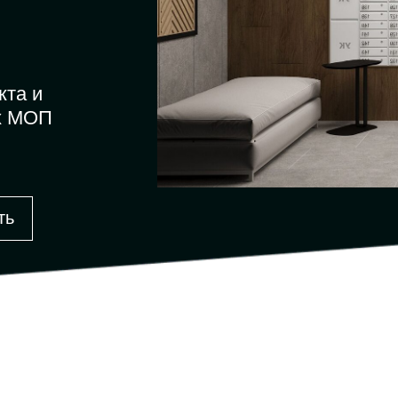
кта и
х МОП
ть