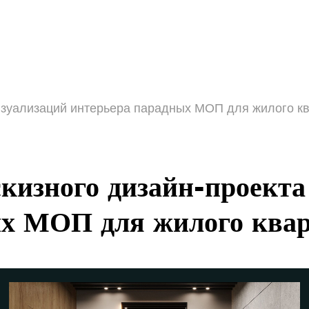
визуализаций интерьера парадных МОП для жилого кв
скизного дизайн-проекта
ых МОП для жилого ква