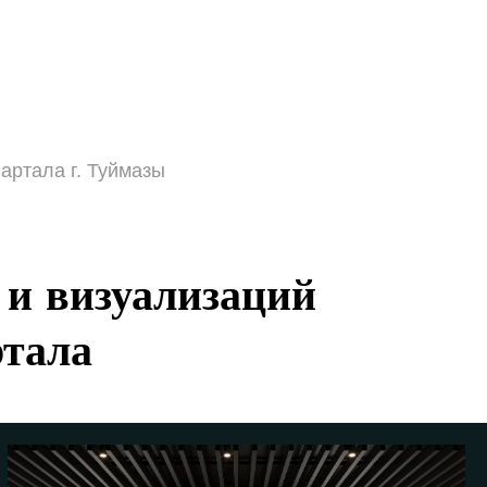
артала г. Туймазы
 и визуализаций
ртала