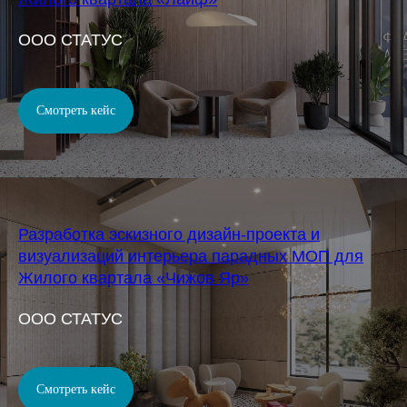
OOO СТАТУС
Смотреть кейс
Разработка эскизного дизайн-проекта и
визуализаций интерьера парадных МОП для
Жилого квартала «Чижов Яр»
OOO СТАТУС
Смотреть кейс