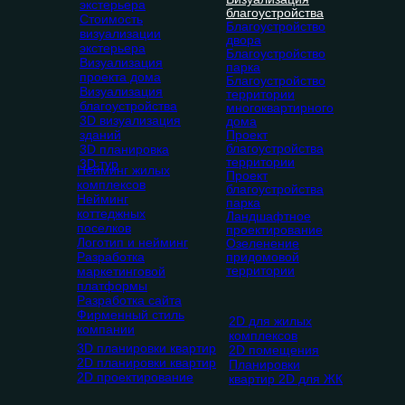
экстерьера
благоустройства
Стоимость
Благоустройство
визуализации
двора
экстерьера
Благоустройство
Визуализация
парка
проекта дома
Благоустройство
Визуализация
территории
благоустройства
многоквартирного
3D визуализация
дома
зданий
Проект
благоустройства
3D планировка
территории
3D тур
Нейминг жилых
Проект
комплексов
благоустройства
Нейминг
парка
коттеджных
Ландшафтное
поселков
проектирование
Логотип и нейминг
Озеленение
Разработка
придомовой
территории
маркетинговой
платформы
Разработка сайта
Фирменный стиль
2D для жилых
компании
комплексов
3D планировки квартир
2D помещения
2D планировки квартир
Планировки
2D проектирование
квартир 2D для ЖК