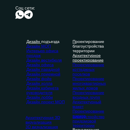
Соц сети:
Дизайн
подъезда
П
роектирование
Дизайн МОП
благоустройства
Интерьер офиса
территории
продаж
Архитектурное
Дизайн вестибюля
проектирование
Дизайн офиса
Проектирование
Дизайн парадной
коттеджных
Дизайн приемной
поселков
Дизайн фойе
Проектирование
Дизайн холла
многоквартирных
Дизайн кабинета
жилых домов
руководителя
Проектирование
Дизайн лобби
входных групп
Дизайн проект МОП
Архитектурный
макет
Проектирование
парков
Благоустройство
Архитектурная 3D
придомовой
визуализация
территории
3D визуализация
Визуализация