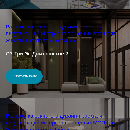
Разработка эскизного дизайн-проекта и
визуализаций интерьера парадных МОП для
Жилого квартала «Foreville»
СЗ Три Эс Дмитровское 2
Смотреть кейс
Разработка эскизного дизайн-проекта и
визуализаций интерьера парадных МОП для
Жилого квартала «Лайф»