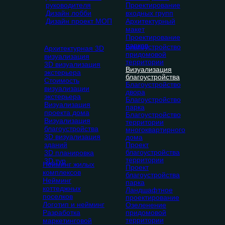
руководителя
Проектирование
Дизайн лобби
входных групп
Дизайн проект МОП
Архитектурный
макет
Проектирование
парков
Благоустройство
Архитектурная 3D
придомовой
визуализация
территории
3D визуализация
Визуализация
экстерьера
благоустройства
Стоимость
Благоустройство
визуализации
двора
экстерьера
Благоустройство
Визуализация
парка
проекта дома
Благоустройство
Визуализация
территории
благоустройства
многоквартирного
3D визуализация
дома
зданий
Проект
благоустройства
3D планировка
территории
3D тур
Нейминг жилых
Проект
комплексов
благоустройства
Нейминг
парка
коттеджных
Ландшафтное
поселков
проектирование
Логотип и нейминг
Озеленение
Разработка
придомовой
территории
маркетинговой