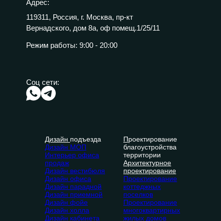
Адрес:
119311, Россия, г. Москва, пр-кт
Вернадского, дом 8а, оф помещ.1/25/11
Режим работы:
9:00 - 20:00
Соц сети:
Дизайн
подъезда
П
роектирование
Дизайн МОП
благоустройства
Интерьер офиса
территории
продаж
Архитектурное
Дизайн вестибюля
проектирование
Дизайн офиса
Проектирование
Дизайн парадной
коттеджных
Дизайн приемной
поселков
Дизайн фойе
Проектирование
Дизайн холла
многоквартирных
Дизайн кабинета
жилых домов