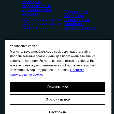
платформы
Разработка сайта
Фирменный стиль
2D для жилых
компании
комплексов
3D планировки квартир
2D помещения
2D планировки квартир
Планировки
2D проектирование
квартир 2D для ЖК
Управление cookie
Мы используем необходимые cookie для работы сайта.
Дополнительные cookie нужны для подключения внешних
сервисов: карт, онлайн-чата, виджета отзывов и форм. Вы
О
нас
можете принять дополнительные cookie, отклонить их или
П
ортфолио
настроить выбор. Подробнее — в нашей
Политике
Ц
ены
использования cookie
.
В
акансии
К
онтакты
Принять все
Отклонить все
Политика конфиденциальности
Политика использования cookie
Настроить
Политика обработки персональных данных