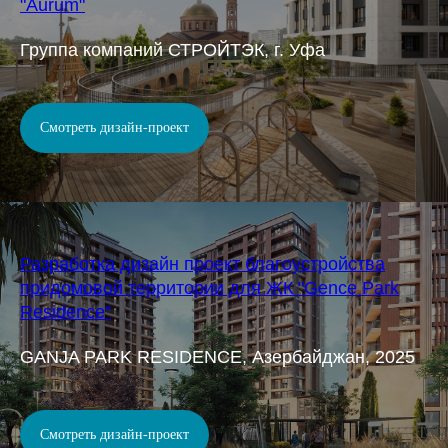
"Aurum"
Группа компаний СТРОЙТЭК, г. Уфа
Смотреть дизайн-проект
Разработка дизайн проект благоустройства
придомовой территории для ЖК "Gence Park
Residence"
GANJA PARK RESIDENCE, Азербайджан, 2025
Смотреть дизайн-проект