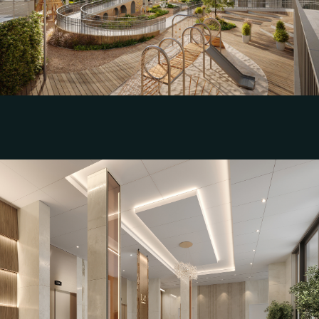
квартала "Aurum"
Группа компаний СТРОЙТЭК, г. Уфа
Смотреть дизайн-проект
Разработка эскизного дизайн-проекта и
визуализаций интерьера парадных МОП
для клубного дома "Литературный"
Строительная компания «СТРОЙМИР», г.