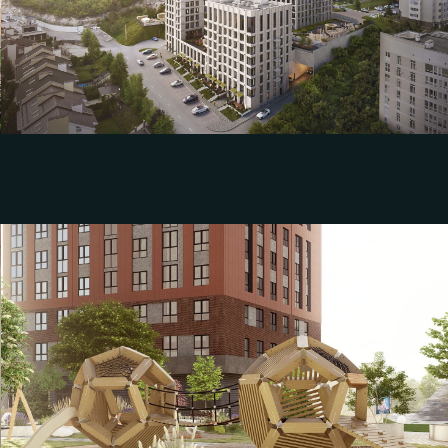
"Пьермонт"
Смотреть дизайн-проект
Разработка дизайн проект благоустройства
придомовой территории жилого комплекса
"Первое место"