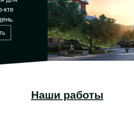
р-кте
день.
ть
Наши работы