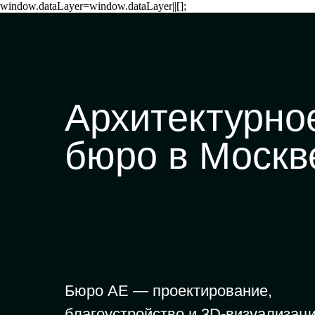
window.dataLayer=window.dataLayer||[];
Архитектурно
бюро в Москв
Бюро АЕ — проектирование,
благоустройство и 3D-визуализац