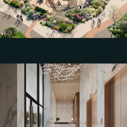
Город Уфа
Смотреть дизайн-проект
Разработка эскизного дизайн-проекта и
визуализаций интерьера парадных МОП
для клубного квартала "Aurum"