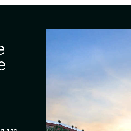
е
е
ия для